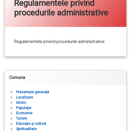
Regulamentele privind
procedurile administrative
Regulamentele privind procedurile administrative
Bară laterală stânga
Comuna
Prezentare generală
Localizare
Istoric
Populație
Economie
Turism
Educație și cultură
Spiritualitate