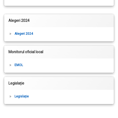
Bară laterală dreapta
Alegeri 2024
Alegeri 2024
Monitorul oficial local
EMOL
Legislație
Legislație