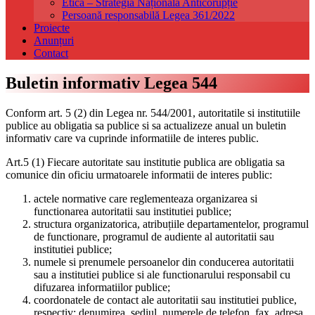
Etică – Strategia Națională Anticorupție
Persoană responsabilă Legea 361/2022
Proiecte
Anunțuri
Contact
Buletin informativ Legea 544
Conform art. 5 (2) din Legea nr. 544/2001, autoritatile si institutiile
publice au obligatia sa publice si sa actualizeze anual un buletin
informativ care va cuprinde informatiile de interes public.
Art.5 (1) Fiecare autoritate sau institutie publica are obligatia sa
comunice din oficiu urmatoarele informatii de interes public:
actele normative care reglementeaza organizarea si
functionarea autoritatii sau institutiei publice;
structura organizatorica, atribuțiile departamentelor, programul
de functionare, programul de audiente al autoritatii sau
institutiei publice;
numele si prenumele persoanelor din conducerea autoritatii
sau a institutiei publice si ale functionarului responsabil cu
difuzarea informatiilor publice;
coordonatele de contact ale autoritatii sau institutiei publice,
respectiv: denumirea, sediul, numerele de telefon, fax, adresa