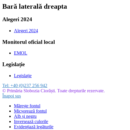
Bară laterală dreapta
Alegeri 2024
Alegeri 2024
Monitorul oficial local
EMOL
Legislație
Legislație
Tel:
+40 (0)237 256 942
© Primăria Slobozia Ciorăști. Toate drepturile rezervate.
Înapoi sus
Mărește fontul
Micșorează fontul
Alb și negru
Inversează culorile
Evidențiază legăturile