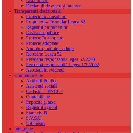
Listă funcții
Declarații de avere și interese
Transparență decizională
Proiecte în consultare
Propuneri – Formular Legea 52
Registrul propunerilor
Dezbateri publice
Proiecte în adoptare
Proiecte adoptate
Anunțuri, minute, ședințe
Rapoarte Legea 52
Persoană responsabilă legea 52/2003
Persoană responsabilă Legea 179/2002
Asociații în evidență
Compartimente
Achiziții Publice
Asistență socială
Cadastru – PNCCF
Contabilitate
Impozite și taxe
Registrul agricol
Stare civilă
S.V.S.U.
Urbanism
Integritate