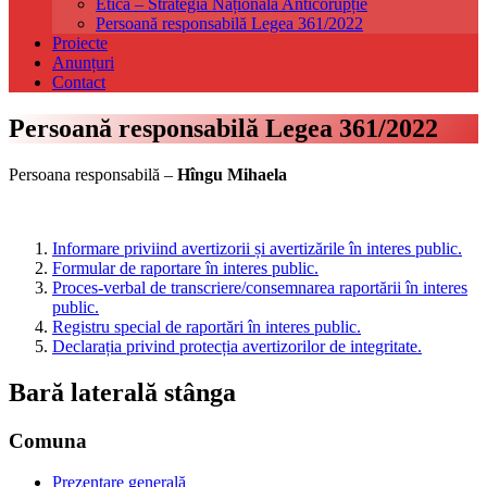
Etică – Strategia Națională Anticorupție
Persoană responsabilă Legea 361/2022
Proiecte
Anunțuri
Contact
Persoană responsabilă Legea 361/2022
Persoana responsabilă –
Hîngu Mihaela
Informare priviind avertizorii și avertizările în interes public.
Formular de raportare în interes public.
Proces-verbal de transcriere/consemnarea raportării în interes
public.
Registru special de raportări în interes public.
Declarația privind protecția avertizorilor de integritate.
Bară laterală stânga
Comuna
Prezentare generală