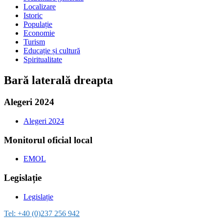
Localizare
Istoric
Populație
Economie
Turism
Educație și cultură
Spiritualitate
Bară laterală dreapta
Alegeri 2024
Alegeri 2024
Monitorul oficial local
EMOL
Legislație
Legislație
Tel:
+40 (0)237 256 942