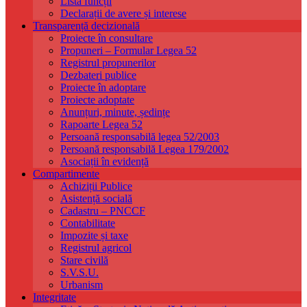
Listă funcții
Declarații de avere și interese
Transparență decizională
Proiecte în consultare
Propuneri – Formular Legea 52
Registrul propunerilor
Dezbateri publice
Proiecte în adoptare
Proiecte adoptate
Anunțuri, minute, ședințe
Rapoarte Legea 52
Persoană responsabilă legea 52/2003
Persoană responsabilă Legea 179/2002
Asociații în evidență
Compartimente
Achiziții Publice
Asistență socială
Cadastru – PNCCF
Contabilitate
Impozite și taxe
Registrul agricol
Stare civilă
S.V.S.U.
Urbanism
Integritate