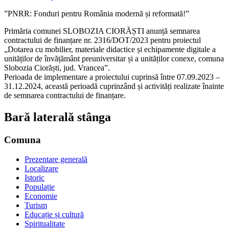
”PNRR: Fonduri pentru România modernă și reformată!”
Primăria comunei SLOBOZIA CIORĂȘTI anunță semnarea
contractului de finanțare nr. 2316/DOT/2023 pentru proiectul
„Dotarea cu mobilier, materiale didactice și echipamente digitale a
unităților de învățământ preuniversitar și a unităților conexe, comuna
Slobozia Ciorăști, jud. Vrancea”.
Perioada de implementare a proiectului cuprinsă între 07.09.2023 –
31.12.2024, această perioadă cuprinzând și activități realizate înainte
de semnarea contractului de finanțare.
Bară laterală stânga
Comuna
Prezentare generală
Localizare
Istoric
Populație
Economie
Turism
Educație și cultură
Spiritualitate