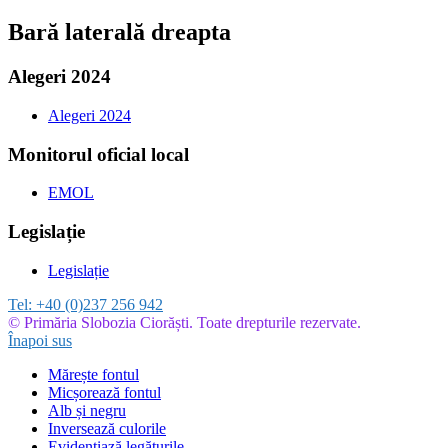
Bară laterală dreapta
Alegeri 2024
Alegeri 2024
Monitorul oficial local
EMOL
Legislație
Legislație
Tel:
+40 (0)237 256 942
© Primăria Slobozia Ciorăști. Toate drepturile rezervate.
Înapoi sus
Mărește fontul
Micșorează fontul
Alb și negru
Inversează culorile
Evidențiază legăturile