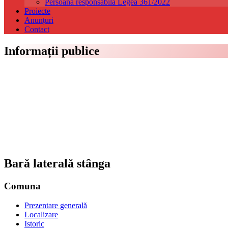
Persoană responsabilă Legea 361/2022
Proiecte
Anunțuri
Contact
Informații publice
Bară laterală stânga
Comuna
Prezentare generală
Localizare
Istoric