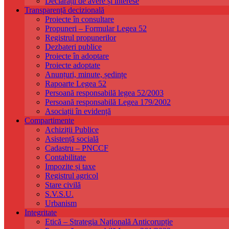
Declarații de avere și interese
Transparență decizională
Proiecte în consultare
Propuneri – Formular Legea 52
Registrul propunerilor
Dezbateri publice
Proiecte în adoptare
Proiecte adoptate
Anunțuri, minute, ședințe
Rapoarte Legea 52
Persoană responsabilă legea 52/2003
Persoană responsabilă Legea 179/2002
Asociații în evidență
Compartimente
Achiziții Publice
Asistență socială
Cadastru – PNCCF
Contabilitate
Impozite și taxe
Registrul agricol
Stare civilă
S.V.S.U.
Urbanism
Integritate
Etică – Strategia Națională Anticorupție